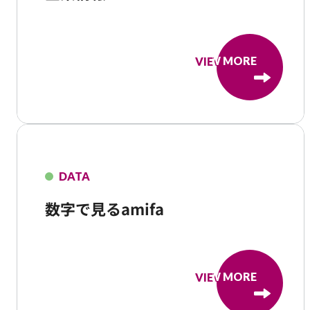
VIEW MORE
VIEW MORE
DATA
数字で見るamifa
VIEW MORE
VIEW MORE