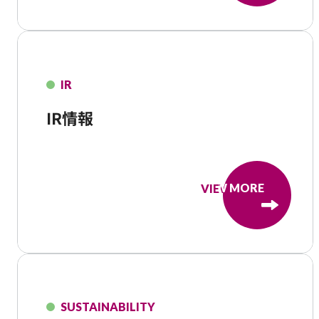
IR
IR情報
VIEW MORE
VIEW MORE
SUSTAINABILITY