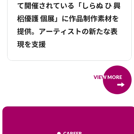
て開催されている「しらぬ ひ 興
梠優護 個展」に作品制作素材を
提供。アーティストの新たな表
現を支援
VIEW MORE
VIEW MORE
CAREER