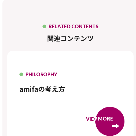
RELATED CONTENTS
関連コンテンツ
PHILOSOPHY
amifaの考え方
VIEW MORE
VIEW MORE