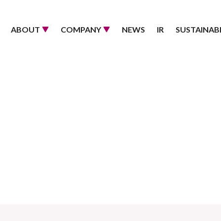
ABOUT
COMPANY
NEWS
IR
SUSTAINABI
BOUT
OMPANY
AREER
PHILOSOPHY
RECRUIT
COMPANY INFO
INTERVIEW
PRODUCTS
DATA
WORKSTYLE
JO
社概要
業情報
用情報