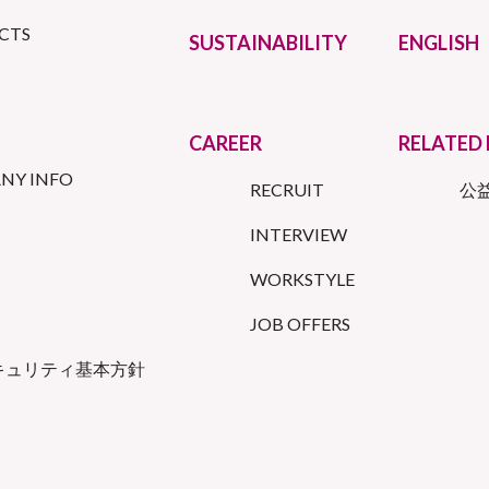
CTS
SUSTAINABILITY
ENGLISH
CAREER
RELATED 
NY INFO
RECRUIT
公
INTERVIEW
WORKSTYLE
JOB OFFERS
キュリティ基本方針