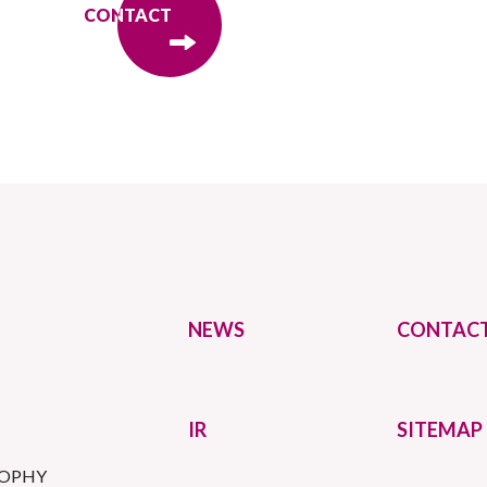
CONTACT
CONTACT
NEWS
CONTAC
IR
SITEMAP
SOPHY