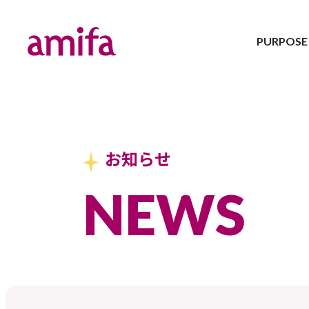
PURPOSE
A
C
C
会
企
採
お知らせ
NEWS